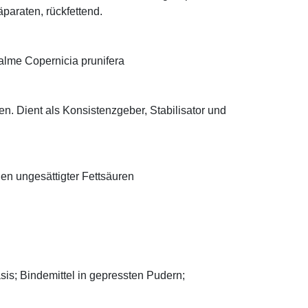
äparaten, rückfettend.
alme Copernicia prunifera
n. Dient als Konsistenzgeber, Stabilisator und
len ungesättigter Fettsäuren
asis; Bindemittel in gepressten Pudern;