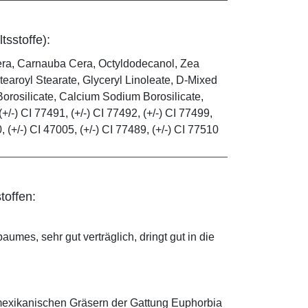
tsstoffe):
era, Carnauba Cera, Octyldodecanol, Zea
tearoyl Stearate, Glyceryl Linoleate, D-Mixed
orosilicate, Calcium Sodium Borosilicate,
(+/-) CI 77491, (+/-) CI 77492, (+/-) CI 77499,
0, (+/-) CI 47005, (+/-) CI 77489, (+/-) CI 77510
toffen:
mes, sehr gut verträglich, dringt gut in die
mexikanischen Gräsern der Gattung Euphorbia