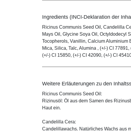
Ingredients (INCI-Deklaration der Inhal
Ricinus Communis Seed Oil, Candelilla C
Mays Oil, Glycine Soya Oil, Octyldodecyl S
Tocopherols, Vanillin, Calcium Aluminium B
Mica, Silica, Talc, Alumina , (+/-) CI 77891, 
(+/-) CI 15850, (+/-) CI 42090, (+/-) CI 4541
Weitere Erläuterungen zu den Inhaltss
Ricinus Communis Seed Oil:
Rizinusöl: Öl aus dem Samen des Rizinusbau
Haut ein.
Candelilla Cera:
Candelillawachs. Natürliches Wachs aus 