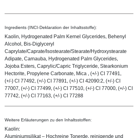
Ingredients (INCI-Deklaration der Inhaltsstoffe):
Kaolin, Hydrogenated Palm Kernel Glycerides, Behenyl
Alcohol, Bis-Diglyceryl
Caprylate/Caprate/Isostearate/Stearate/Hydroxystearate
Adipate, Carnauba, Hydrogenated Palm Glycerides,
Jojoba Esters, Caprylic/Capric Triglyceride, Stearkonium
Hectorite, Propylene Carbonate, Mica , (+/-) CI 77491,
(+/-) CI 77492, (+/-) CI 77891, (+/-) CI 42090:2, (+/-) CI
77007, (+/-) CI 77499, (+/-) CI 77510, (+/-) CI 77000, (+/-) CI
77742, (+/-) CI 77163, (+/-) CI 77288
Weitere Erläuterungen zu den Inhaltsstoffen:
Kaolin:
Aluminiumsilikat – Hochreine Tonerde, reinigende und