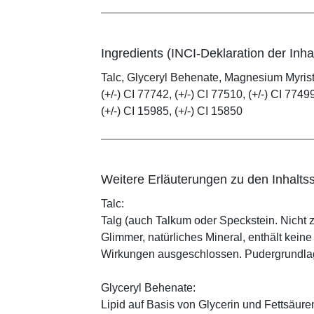
Ingredients (INCI-Deklaration der Inhal
Talc, Glyceryl Behenate, Magnesium Myristat
(+/-) CI 77742, (+/-) CI 77510, (+/-) CI 77499
(+/-) CI 15985, (+/-) CI 15850
Weitere Erläuterungen zu den Inhaltss
Talc:
Talg (auch Talkum oder Speckstein. Nicht 
Glimmer, natürliches Mineral, enthält kein
Wirkungen ausgeschlossen. Pudergrundlage
Glyceryl Behenate:
Lipid auf Basis von Glycerin und Fettsäure