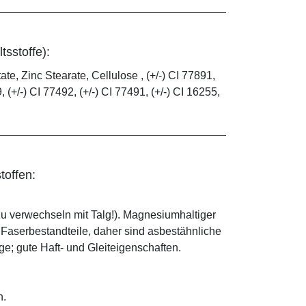
tsstoffe):
e, Zinc Stearate, Cellulose , (+/-) CI 77891,
, (+/-) CI 77492, (+/-) CI 77491, (+/-) CI 16255,
toffen:
zu verwechseln mit Talg!). Magnesiumhaltiger
e Faserbestandteile, daher sind asbestähnliche
; gute Haft- und Gleiteigenschaften.
n.